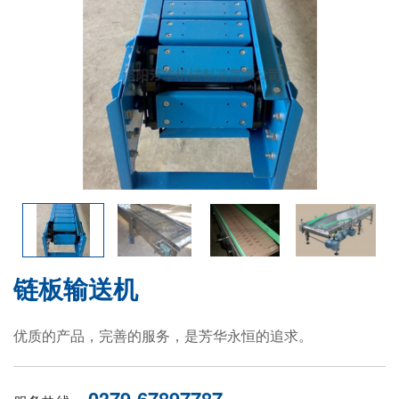
链板输送机
优质的产品，完善的服务，是芳华永恒的追求。